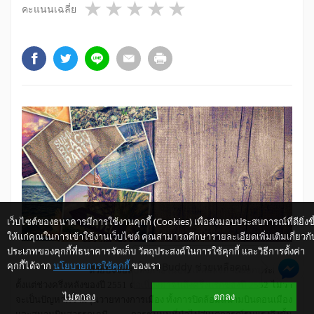
1 star
2 stars
3 stars
4 stars
5 stars
คะแนนเฉลี่ย
เว็บไซต์ของธนาคารมีการใช้งานคุกกี้ (Cookies) เพื่อส่งมอบประสบการณ์ที่ดียิ่งขึ
ให้แก่คุณในการเข้าใช้งานเว็บไซต์ คุณสามารถศึกษารายละเอียดเพิ่มเติมเกี่ยวกั
ประเภทของคุกกี้ที่ธนาคารจัดเก็บ วัตถุประสงค์ในการใช้คุกกี้ และวิธีการตั้งค่า
คุกกี้ได้จาก
นโยบายการใช้คุกกี้
ของเรา
ให้ K-Buddy ช่วยเหลือคุณ
ด้วยปัจจัยลบทั้งภายในประเทศและภายนอกประเทศ
ตั้งแต่ช่วงครึ่งหลังของปี 2551 ต่อเนื่องมาจนถึงครึ่งแรกของปี 2552
ไม่ว่า
ไม่ตกลง
ตกลง
จะเป็นปัญหาความวุ่นวายทางการเมือง ทั้งการปิดล้อมสนามบินดอนเมือง