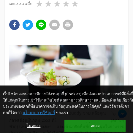
1 star
2 stars
3 stars
4 stars
5 stars
คะแนนเฉลี่ย
เว็บไซต์ของธนาคารมีการใช้งานคุกกี้ (Cookies) เพื่อส่งมอบประสบการณ์ที่ดียิ่งขึ
ให้แก่คุณในการเข้าใช้งานเว็บไซต์ คุณสามารถศึกษารายละเอียดเพิ่มเติมเกี่ยวกั
ประเภทของคุกกี้ที่ธนาคารจัดเก็บ วัตถุประสงค์ในการใช้คุกกี้ และวิธีการตั้งค่า
คุกกี้ได้จาก
นโยบายการใช้คุกกี้
ของเรา
ให้ K-Buddy ช่วยเหลือคุณ
จากสถานการณ์การเมืองที่ระอุขึ้นนับตั้งแต่ช่วง
กลางเดือนมีนาคม 2553 ที่มีการเคลื่อนขบวนผู้ชุมนุมไปตามจุดต่างๆ
ไม่ตกลง
ตกลง
ทั่วกรุงเทพฯมาเป็นระยะๆ และเข้ามายึดพื้นที่การชุมนุมในย่านราช
ประสงค์ จนถึงล่าสุดก็ยังไม่มีทีท่าว่าจะยุติลงได้ รวมถึงเหตุการณ์