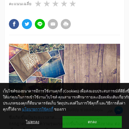
1 star
2 stars
3 stars
4 stars
5 stars
คะแนนเฉลี่ย
เว็บไซต์ของธนาคารมีการใช้งานคุกกี้ (Cookies) เพื่อส่งมอบประสบการณ์ที่ดียิ่งขึ
ให้แก่คุณในการเข้าใช้งานเว็บไซต์ คุณสามารถศึกษารายละเอียดเพิ่มเติมเกี่ยวกั
ประเภทของคุกกี้ที่ธนาคารจัดเก็บ วัตถุประสงค์ในการใช้คุกกี้ และวิธีการตั้งค่า
คุกกี้ได้จาก
นโยบายการใช้คุกกี้
ของเรา
ให้ K-Buddy ช่วยเหลือคุณ
อุทกภัยครั้งรุนแรงที่สุดในรอบ
50
ปีของประเทศไทย
ซึ่งเกิดขึ้นเป็นระยะเวลาหลายเดือนตั้งแต่ปลายเดือน
ไม่ตกลง
ตกลง
กรกฎาคม จนทวีความรุนแรงมากขึ้นในช่วงเดือนสิงหาคม ต่อ