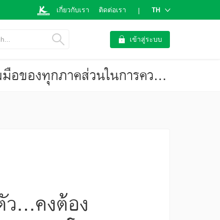
เกี่ยวกับเรา
ติดต่อเรา
TH
|
h...
เข้าสู่ระบบ
ทิศทางตลาดไทยเที่ยวไทยปี 2564 การฟื้นตัว…คงต้องขึ้นอยู่กับความร่วมมือของทุกภาคส่วนในการควบคุมโรคโควิด-19 (กระแสทรรศน์ ฉบับที่ 3180)
ตัว…คงต้อง