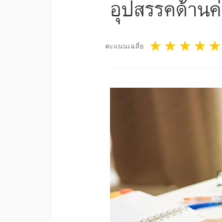
อุปสรรคด้านค่
1 star
2 star
3 st
4
คะแนนเฉลี่ย