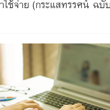
าใช้จ่าย (กระแสทรรศน์ ฉบับ
s
ars
 stars
5 stars