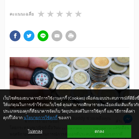
1 star
2 stars
3 stars
4 stars
5 stars
คะแนนเฉลี่ย
เว็บไซต์ของธนาคารมีการใช้งานคุกกี้ (Cookies) เพื่อส่งมอบประสบการณ์ที่ดียิ่งขึ
ให้แก่คุณในการเข้าใช้งานเว็บไซต์ คุณสามารถศึกษารายละเอียดเพิ่มเติมเกี่ยวกั
ประเภทของคุกกี้ที่ธนาคารจัดเก็บ วัตถุประสงค์ในการใช้คุกกี้ และวิธีการตั้งค่า
คุกกี้ได้จาก
นโยบายการใช้คุกกี้
ของเรา
ให้ K-Buddy ช่วยเหลือคุณ
จ
ากการรายงานข้อมูลการค้าระหว่างประเทศของไทยล่าสุด
โดยกระทรวงพาณิชย์เมื่อวันที่ 22 ธันวาคม 2551 ที่ผ่านมา ตัวเลขเดือน
ไม่ตกลง
ตกลง
พฤศจิกายนบ่งชี้สถานการณ์การส่งออกที่ประสบปัญหารุนแรงกว่าที่