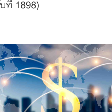
บที่ 1898)
s
ars
 stars
5 stars