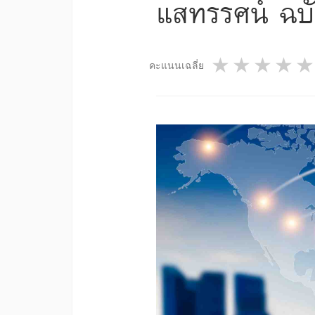
แสทรรศน์ ฉบั
1 star
2 star
3 st
4
คะแนนเฉลี่ย