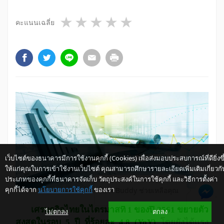
1 star
2 stars
3 stars
4 stars
5 stars
คะแนนเฉลี่ย
เว็บไซต์ของธนาคารมีการใช้งานคุกกี้ (Cookies) เพื่อส่งมอบประสบการณ์ที่ดียิ่งขึ
ให้แก่คุณในการเข้าใช้งานเว็บไซต์ คุณสามารถศึกษารายละเอียดเพิ่มเติมเกี่ยวกั
ประเภทของคุกกี้ที่ธนาคารจัดเก็บ วัตถุประสงค์ในการใช้คุกกี้ และวิธีการตั้งค่า
คุกกี้ได้จาก
นโยบายการใช้คุกกี้
ของเรา
ให้ K-Buddy ช่วยเหลือคุณ
​เศรษฐกิจไทยในไตรมาสที่ 1 ของปี 2561 ขยายตัว
ไม่ตกลง
ตกลง
สูงสุดในรอบ 5 ปี ที่ร้อยละ 4.8 (
YoY)
โดยยังได้แรง