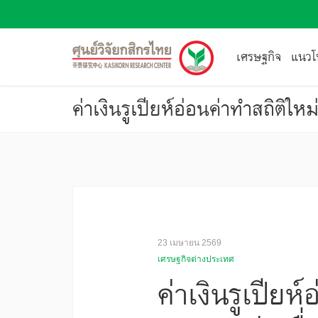
เศรษฐกิจ
แนวโน
23 เมษายน 2569
เศรษฐกิจต่างประเทศ
ค่าเงินรูเปียห