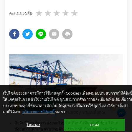
1 star
2 stars
3 stars
4 stars
5 stars
คะแนนเฉลี่ย
เว็บไซต์ของธนาคารมีการใช้งานคุกกี้ (Cookies) เพื่อส่งมอบประสบการณ์ที่ดียิ่งขึ
ให้แก่คุณในการเข้าใช้งานเว็บไซต์ คุณสามารถศึกษารายละเอียดเพิ่มเติมเกี่ยวกั
ประเภทของคุกกี้ที่ธนาคารจัดเก็บ วัตถุประสงค์ในการใช้คุกกี้ และวิธีการตั้งค่า
คุกกี้ได้จาก
นโยบายการใช้คุกกี้
ของเรา
ให้ K-Buddy ช่วยเหลือคุณ
ปัจจัยที่มีผลต่อการส่งออกไทยในเดือนนี้เทียบกับปีก่อน ได้แก่
ไม่ตกลง
ตกลง
ส่งออกสินค้าเกษตรขยายตัว 7.5% อาทิ ข้าว จากปัจจัยด้าน