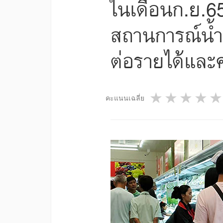
ในเดือนก.ย.65
สถานการณ์น้ำท
ต่อรายได้และค
1 star
2 star
3 st
4
คะแนนเฉลี่ย