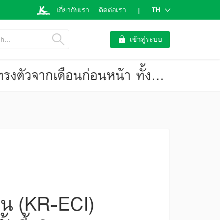
เกี่ยวกับเรา
ติดต่อเรา
TH
|
h...
เข้าสู่ระบบ
ภาวะเศรษฐกิจและการครองชีพของครัวเรือน (KR-ECI) ในเดือนก.ย.65 ทรงตัวจากเดือนก่อนหน้า ทั้งนี้ ติดตามสถานการณ์น้ำท่วมเข้ามาเป็นปัจจัยเสี่ยงสำคัญต่อภาวะต่อรายได้และค่าใช้จ่ายของครัวเรือน
อน (KR-ECI)