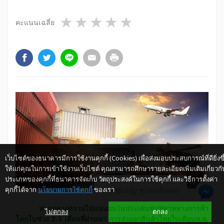
1 star
2 stars
3 stars
4 stars
5 stars
คะแนนเฉลี่ย
เว็บไซต์ของธนาคารมีการใช้งานคุกกี้ (Cookies) เพื่อส่งมอบประสบการณ์ที่ดียิ่งขึ
ให้แก่คุณในการเข้าใช้งานเว็บไซต์ คุณสามารถศึกษารายละเอียดเพิ่มเติมเกี่ยวกั
ประเภทของคุกกี้ที่ธนาคารจัดเก็บ วัตถุประสงค์ในการใช้คุกกี้ และวิธีการตั้งค่า
คุกกี้ได้จาก
นโยบายการใช้คุกกี้
ของเรา
ให้ K-Buddy ช่วยเหลือคุณ
​ ท่ามกลางความไม่แน่นอนในประเด็นข้อพิพาททางการค้า
ไม่ตกลง
ตกลง
โลกในช่วง 2-3 เดือนที่ผ่านมา การส่งออกสินค้าไทยในเดือนพ.ค.