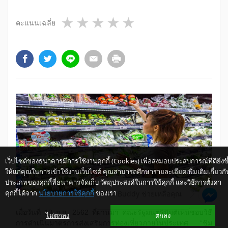
1 star
2 stars
3 stars
4 stars
5 stars
คะแนนเฉลี่ย
เว็บไซต์ของธนาคารมีการใช้งานคุกกี้ (Cookies) เพื่อส่งมอบประสบการณ์ที่ดียิ่งขึ
ให้แก่คุณในการเข้าใช้งานเว็บไซต์ คุณสามารถศึกษารายละเอียดเพิ่มเติมเกี่ยวกั
ประเภทของคุกกี้ที่ธนาคารจัดเก็บ วัตถุประสงค์ในการใช้คุกกี้ และวิธีการตั้งค่า
คุกกี้ได้จาก
นโยบายการใช้คุกกี้
ของเรา
ให้ K-Buddy ช่วยเหลือคุณ
เมื่อวันที่ 10 ก.ย. 2562 ที่ผ่านมา คณะรัฐมนตรีมีมติเห็นชอบวิธี
ไม่ตกลง
ตกลง
การดำเนินมาตรการส่งเสริมการท่องเที่ยวภายในประเทศ “ชิม