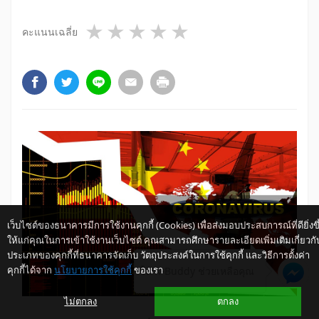
1 star
2 stars
3 stars
4 stars
5 stars
คะแนนเฉลี่ย
เว็บไซต์ของธนาคารมีการใช้งานคุกกี้ (Cookies) เพื่อส่งมอบประสบการณ์ที่ดียิ่งขึ
ให้แก่คุณในการเข้าใช้งานเว็บไซต์ คุณสามารถศึกษารายละเอียดเพิ่มเติมเกี่ยวกั
ประเภทของคุกกี้ที่ธนาคารจัดเก็บ วัตถุประสงค์ในการใช้คุกกี้ และวิธีการตั้งค่า
คุกกี้ได้จาก
นโยบายการใช้คุกกี้
ของเรา
ให้ K-Buddy ช่วยเหลือคุณ
ไม่ตกลง
ตกลง