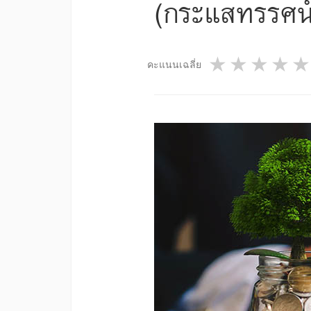
(กระแสทรรศน์
1 star
2 star
3 st
4
คะแนนเฉลี่ย