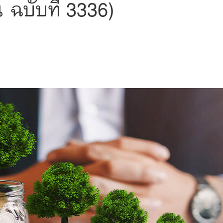
 ฉบับที่ 3336)
s
ars
 stars
5 stars