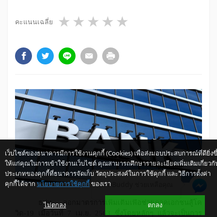
1 star
2 stars
3 stars
4 stars
5 stars
คะแนนเฉลี่ย
เว็บไซต์ของธนาคารมีการใช้งานคุกกี้ (Cookies) เพื่อส่งมอบประสบการณ์ที่ดียิ่งขึ
ให้แก่คุณในการเข้าใช้งานเว็บไซต์ คุณสามารถศึกษารายละเอียดเพิ่มเติมเกี่ยวกั
ประเภทของคุกกี้ที่ธนาคารจัดเก็บ วัตถุประสงค์ในการใช้คุกกี้ และวิธีการตั้งค่า
คุกกี้ได้จาก
นโยบายการใช้คุกกี้
ของเรา
ให้ K-Buddy ช่วยเหลือคุณ
ธปท. ออกมาตรการเพิ่มเติมเพื่อช่วยภาคเอกชนสู้โค
ไม่ตกลง
ตกลง
วิด-
19
เมื่อวันที่
7
เม.ย.
2563
ซึ่งโดยหลักๆ แล้วจะเป็นการ