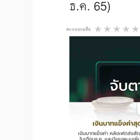
ธ.ค. 65)
1 star
2 star
3 st
4
คะแนนเฉลี่ย