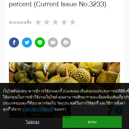
percent (Current Issue No.3233)
1 star
2 stars
3 stars
4 stars
5 stars
คะแนนเฉลี่ย
เว็บไซต์ของธนาคารมีการใช้งานคุกกี้ (Cookies) เพื่อส่งมอบประสบการณ์ที่ดียิ่งขึ
ให้แก่คุณในการเข้าใช้งานเว็บไซต์ คุณสามารถศึกษารายละเอียดเพิ่มเติมเกี่ยวกั
ประเภทของคุกกี้ที่ธนาคารจัดเก็บ วัตถุประสงค์ในการใช้คุกกี้ และวิธีการตั้งค่า
คุกกี้ได้จาก
นโยบายการใช้คุกกี้
ของเรา
Let us help you
ไม่ตกลง
ตกลง