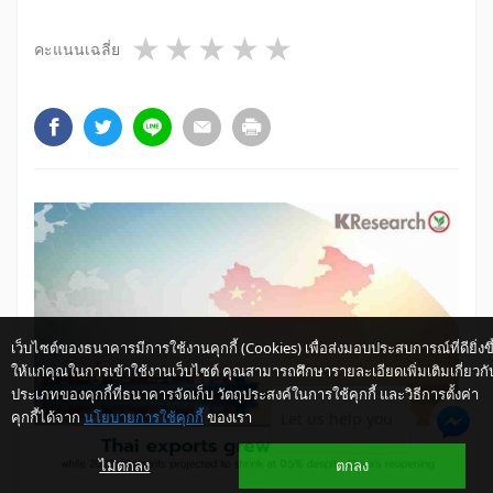
1 star
2 stars
3 stars
4 stars
5 stars
คะแนนเฉลี่ย
เว็บไซต์ของธนาคารมีการใช้งานคุกกี้ (Cookies) เพื่อส่งมอบประสบการณ์ที่ดียิ่งขึ
ให้แก่คุณในการเข้าใช้งานเว็บไซต์ คุณสามารถศึกษารายละเอียดเพิ่มเติมเกี่ยวกั
ประเภทของคุกกี้ที่ธนาคารจัดเก็บ วัตถุประสงค์ในการใช้คุกกี้ และวิธีการตั้งค่า
คุกกี้ได้จาก
นโยบายการใช้คุกกี้
ของเรา
Let us help you
ไม่ตกลง
ตกลง