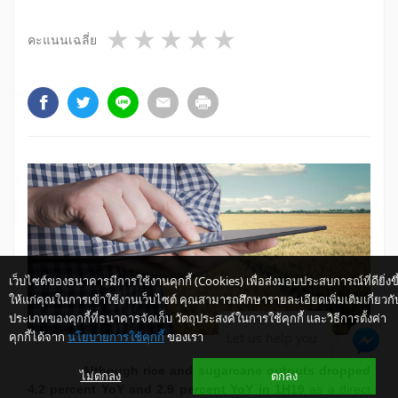
1 star
2 stars
3 stars
4 stars
5 stars
คะแนนเฉลี่ย
เว็บไซต์ของธนาคารมีการใช้งานคุกกี้ (Cookies) เพื่อส่งมอบประสบการณ์ที่ดียิ่งขึ
ให้แก่คุณในการเข้าใช้งานเว็บไซต์ คุณสามารถศึกษารายละเอียดเพิ่มเติมเกี่ยวกั
ประเภทของคุกกี้ที่ธนาคารจัดเก็บ วัตถุประสงค์ในการใช้คุกกี้ และวิธีการตั้งค่า
คุกกี้ได้จาก
นโยบายการใช้คุกกี้
ของเรา
Let us help you
​Although rice and sugarcane outputs dropped
ไม่ตกลง
ตกลง
4.2 percent YoY and 2.9 percent YoY in 1H19
as a direct