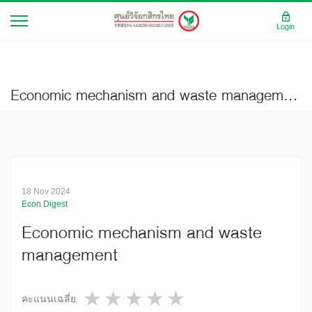
Login
Economic mechanism and waste management
18 Nov 2024
Econ Digest
Economic mechanism and waste
management
1 star
2 stars
3 stars
4 stars
5 stars
คะแนนเฉลี่ย