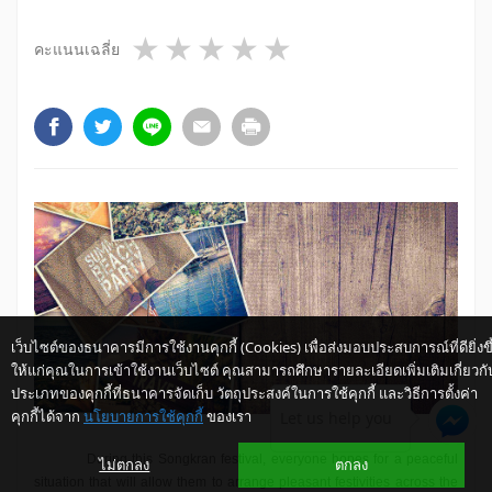
1 star
2 stars
3 stars
4 stars
5 stars
คะแนนเฉลี่ย
เว็บไซต์ของธนาคารมีการใช้งานคุกกี้ (Cookies) เพื่อส่งมอบประสบการณ์ที่ดียิ่งขึ
ให้แก่คุณในการเข้าใช้งานเว็บไซต์ คุณสามารถศึกษารายละเอียดเพิ่มเติมเกี่ยวกั
ประเภทของคุกกี้ที่ธนาคารจัดเก็บ วัตถุประสงค์ในการใช้คุกกี้ และวิธีการตั้งค่า
คุกกี้ได้จาก
นโยบายการใช้คุกกี้
ของเรา
Let us help you
During this Songkran festival, everyone hopes for a peaceful
ไม่ตกลง
ตกลง
situation that will allow them to arrange pleasant festivities across the