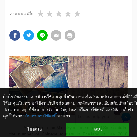
1 star
2 stars
3 stars
4 stars
5 stars
คะแนนเฉลี่ย
เว็บไซต์ของธนาคารมีการใช้งานคุกกี้ (Cookies) เพื่อส่งมอบประสบการณ์ที่ดียิ่งขึ
ให้แก่คุณในการเข้าใช้งานเว็บไซต์ คุณสามารถศึกษารายละเอียดเพิ่มเติมเกี่ยวกั
ประเภทของคุกกี้ที่ธนาคารจัดเก็บ วัตถุประสงค์ในการใช้คุกกี้ และวิธีการตั้งค่า
คุกกี้ได้จาก
นโยบายการใช้คุกกี้
ของเรา
Let us help you
According to the Ministry of Tourism and Sports' data,
ไม่ตกลง
ตกลง
the number of Chinese tourists in Thailand in July 2018