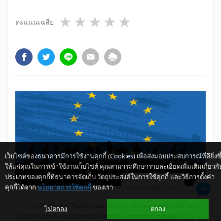
1 star
2 stars
3 stars
4 stars
5 stars
คะแนนเฉลี่ย
เว็บไซต์ของธนาคารมีการใช้งานคุกกี้ (Cookies) เพื่อส่งมอบประสบการณ์ที่ดียิ่งขึ
ให้แก่คุณในการเข้าใช้งานเว็บไซต์ คุณสามารถศึกษารายละเอียดเพิ่มเติมเกี่ยวกั
ประเภทของคุกกี้ที่ธนาคารจัดเก็บ วัตถุประสงค์ในการใช้คุกกี้ และวิธีการตั้งค่า
คุกกี้ได้จาก
นโยบายการใช้คุกกี้
ของเรา
Let us help you
In 2018, the Turkish economy is facing pressures from
ไม่ตกลง
ตกลง
all sides amid risks threatening its economic stability such as