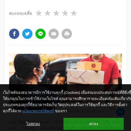
1 star
2 stars
3 stars
4 stars
5 stars
คะแนนเฉลี่ย
เว็บไซต์ของธนาคารมีการใช้งานคุกกี้ (Cookies) เพื่อส่งมอบประสบการณ์ที่ดียิ่งขึ
ให้แก่คุณในการเข้าใช้งานเว็บไซต์ คุณสามารถศึกษารายละเอียดเพิ่มเติมเกี่ยวกั
ประเภทของคุกกี้ที่ธนาคารจัดเก็บ วัตถุประสงค์ในการใช้คุกกี้ และวิธีการตั้งค่า
คุกกี้ได้จาก
นโยบายการใช้คุกกี้
ของเรา
ให้ K-Buddy ช่วยเหลือคุณ
ศูนย์วิจัยกสิกรไทยมองว่า ธุรกิจขนส่งสินค้าออนไลน์ หรือ Last-
ไม่ตกลง
ตกลง
mile delivery เป็นหนึ่งในธุรกิจที่ขยายตัวตามการเติบโตของ