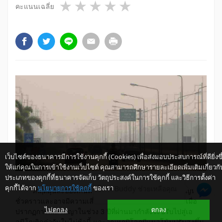
1 star
2 stars
3 stars
4 stars
5 stars
คะแนนเฉลี่ย
เว็บไซต์ของธนาคารมีการใช้งานคุกกี้ (Cookies) เพื่อส่งมอบประสบการณ์ที่ดียิ่งขึ
ให้แก่คุณในการเข้าใช้งานเว็บไซต์ คุณสามารถศึกษารายละเอียดเพิ่มเติมเกี่ยวกั
ประเภทของคุกกี้ที่ธนาคารจัดเก็บ วัตถุประสงค์ในการใช้คุกกี้ และวิธีการตั้งค่า
คุกกี้ได้จาก
นโยบายการใช้คุกกี้
ของเรา
ให้ K-Buddy ช่วยเหลือคุณ
วิกฤตฝุ่นละอองเกินค่ามาตรฐาน หรือ PM2.5 ไม่ใช่ปัญหา
ชั่วคราวและอาจมีความเสี่ยงจะยิ่งแย่ลงในช่วงปีข้างหน้า เมื่อ
ไม่ตกลง
ตกลง
ปรากฏการณ์ลานีญาในช่วง 3 ปีที่ผ่านมากำลังจะปรับไปสู่เอ