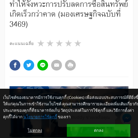
ทำให้จังหวะการปรับลดการซื้อสินทรัพย์
เกิดเร็วกว่าคาด (มองเศรษฐกิจฉบับที่
3469)
1 star
2 stars
3 stars
4 stars
5 stars
คะแนนเฉลี่ย
เว็บไซต์ของธนาคารมีการใช้งานคุกกี้ (Cookies) เพื่อส่งมอบประสบการณ์ที่ดียิ่งขึ
ให้แก่คุณในการเข้าใช้งานเว็บไซต์ คุณสามารถศึกษารายละเอียดเพิ่มเติมเกี่ยวกั
ประเภทของคุกกี้ที่ธนาคารจัดเก็บ วัตถุประสงค์ในการใช้คุกกี้ และวิธีการตั้งค่า
คุกกี้ได้จาก
นโยบายการใช้คุกกี้
ของเรา
ให้ K-Buddy ช่วยเหลือคุณ
ไม่ตกลง
ตกลง