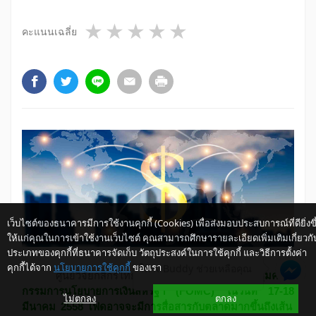
1 star
2 stars
3 stars
4 stars
5 stars
คะแนนเฉลี่ย
เว็บไซต์ของธนาคารมีการใช้งานคุกกี้ (Cookies) เพื่อส่งมอบประสบการณ์ที่ดียิ่งขึ
ให้แก่คุณในการเข้าใช้งานเว็บไซต์ คุณสามารถศึกษารายละเอียดเพิ่มเติมเกี่ยวกั
ประเภทของคุกกี้ที่ธนาคารจัดเก็บ วัตถุประสงค์ในการใช้คุกกี้ และวิธีการตั้งค่า
คุกกี้ได้จาก
นโยบายการใช้คุกกี้
ของเรา
ให้ K-Buddy ช่วยเหลือคุณ
ศูนย์วิจัยกสิกรไทย มองว่า
ในการประชุมคณะ
กรรมการนโยบายการเงินสหรัฐฯ
(FOMC)
ในวันที่ 17-1
8
ไม่ตกลง
ตกลง
มีนาคม 2558 เฟดอาจจะมีการสื่อสารกับตลาดมากขึ้นถึงเส้น