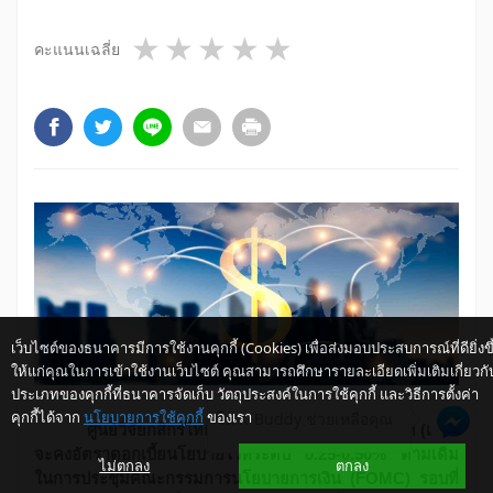
1 star
2 stars
3 stars
4 stars
5 stars
คะแนนเฉลี่ย
เว็บไซต์ของธนาคารมีการใช้งานคุกกี้ (Cookies) เพื่อส่งมอบประสบการณ์ที่ดียิ่งขึ
ให้แก่คุณในการเข้าใช้งานเว็บไซต์ คุณสามารถศึกษารายละเอียดเพิ่มเติมเกี่ยวกั
ประเภทของคุกกี้ที่ธนาคารจัดเก็บ วัตถุประสงค์ในการใช้คุกกี้ และวิธีการตั้งค่า
คุกกี้ได้จาก
นโยบายการใช้คุกกี้
ของเรา
ให้ K-Buddy ช่วยเหลือคุณ
ศูนย์วิจัยกสิกรไทย คาดว่า ธนาคารกลางสหรัฐฯ (เฟด)
จะคงอัตราดอกเบี้ยนโยบายไว้ที่ระดับ 0.25-0.50% ตามเดิม
ไม่ตกลง
ตกลง
ในการประชุมคณะกรรมการนโยบายการเงิน (
FOMC)
รอบที่