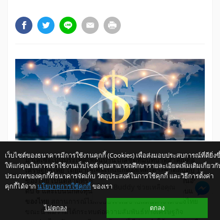
เว็บไซต์ของธนาคารมีการใช้งานคุกกี้ (Cookies) เพื่อส่งมอบประสบการณ์ที่ดียิ่งขึ
มาเลเซีย
เป็น
ประเทศ
เพื่อน
บ้าน
ใกล้
ชิด
ที่
มี
บท
บาท
สำคัญ
ต่อ
ให้แก่คุณในการเข้าใช้งานเว็บไซต์ คุณสามารถศึกษารายละเอียดเพิ่มเติมเกี่ยวกั
เศรษฐกิจ
ไทย โดย
มาเลเซีย
เป็น
นัก
ท่อง
เที่ยว
ต่าง
ชาติ
อัน
ดับ 1
ประเภทของคุกกี้ที่ธนาคารจัดเก็บ วัตถุประสงค์ในการใช้คุกกี้ และวิธีการตั้งค่า
ของ
ไทย เป็น
ตลาด
ที่
รอง
รับ
สิน
ค้า
ส่ง
ออก
ของ
ไทย
มาก
เป็น
อัน
คุกกี้ได้จาก
นโยบายการใช้คุกกี้
ของเรา
ให้ K-Buddy ช่วยเหลือคุณ
ดับ 6 และ
เป็น
นัก
ลง
ทุน
ต่าง
ชาติ
ราย
ใหญ่ 1 ใน 10 อัน
ดับ
แรก
ของ
ไทย
สถาน
การณ์
ไม่
สงบ
บริเวณ
ชาย
แดน
ทาง
ใต้
ของ
ไทย
ไม่ตกลง
ตกลง
ขณะ
นี้ แม้
ว่า
มิ
ได้
กระ
ทบ
ต่อ
ความ
สัมพันธ์
ทาง
เศรษฐกิจ