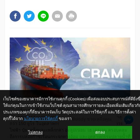
เว็บไซต์ของธนาคารมีการใช้งานคุกกี้ (Cookies) เพื่อส่งมอบประสบการณ์ที่ดียิ่งขึ
ให้แก่คุณในการเข้าใช้งานเว็บไซต์ คุณสามารถศึกษารายละเอียดเพิ่มเติมเกี่ยวกั
ตั้งแต่วันที่ 1 ตุลาคม 2566 เป็นต้นไป สินค้านำเข้าของผู้
ประเภทของคุกกี้ที่ธนาคารจัดเก็บ วัตถุประสงค์ในการใช้คุกกี้ และวิธีการตั้งค่า
ประกอบการส่งออกจากประเทศที่ไม่ใช่สมาชิก EU ที่มีราคาสูง
คุกกี้ได้จาก
นโยบายการใช้คุกกี้
ของเรา
ให้ K-Buddy ช่วยเหลือคุณ
กว่า 150 ยูโร ในอุตสาหกรรมเป้าหมาย ได้แก่ ซีเมนต์ บริการ
ไฟฟ้า ปุ๋ย เหล็กและเหล็กกล้า อะลูมิเนียม ไฮโดรเจน ครอบคลุม
ไม่ตกลง
ตกลง
ถึงการปล่อยก๊าซเรือนกระจกทางอ้อม และอุตสาหกรรมปลายน้ำที่