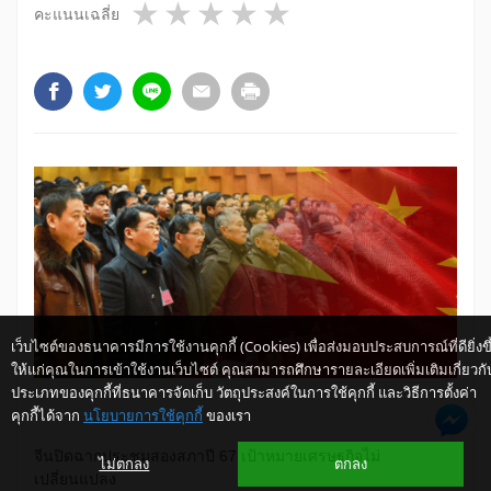
1 star
2 stars
3 stars
4 stars
5 stars
คะแนนเฉลี่ย
เว็บไซต์ของธนาคารมีการใช้งานคุกกี้ (Cookies) เพื่อส่งมอบประสบการณ์ที่ดียิ่งขึ
ให้แก่คุณในการเข้าใช้งานเว็บไซต์ คุณสามารถศึกษารายละเอียดเพิ่มเติมเกี่ยวกั
ประเภทของคุกกี้ที่ธนาคารจัดเก็บ วัตถุประสงค์ในการใช้คุกกี้ และวิธีการตั้งค่า
คุกกี้ได้จาก
นโยบายการใช้คุกกี้
ของเรา
​จีนปิดฉากประชุมสองสภาปี 67 เป้าหมายเศรษฐกิจไม่
ไม่ตกลง
ตกลง
เปลี่ยนแปลง