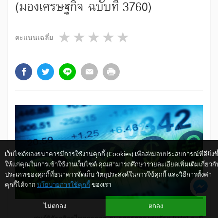
(มองเศรษฐกิจ ฉบับที่ 3760)
1 star
2 stars
3 stars
4 stars
5 stars
คะแนนเฉลี่ย
เว็บไซต์ของธนาคารมีการใช้งานคุกกี้ (Cookies) เพื่อส่งมอบประสบการณ์ที่ดียิ่งขึ
ให้แก่คุณในการเข้าใช้งานเว็บไซต์ คุณสามารถศึกษารายละเอียดเพิ่มเติมเกี่ยวกั
ประเภทของคุกกี้ที่ธนาคารจัดเก็บ วัตถุประสงค์ในการใช้คุกกี้ และวิธีการตั้งค่า
คุกกี้ได้จาก
นโยบายการใช้คุกกี้
ของเรา
ไม่ตกลง
ตกลง