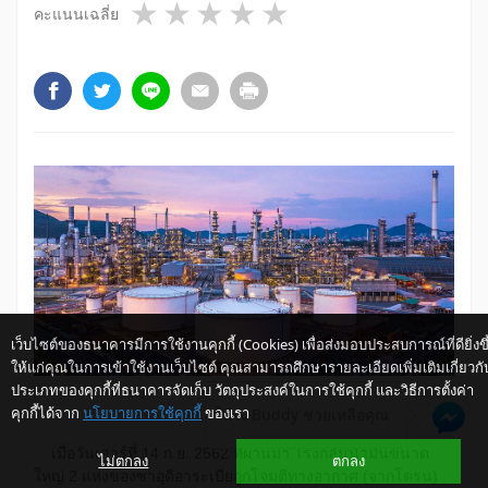
1 star
2 stars
3 stars
4 stars
5 stars
คะแนนเฉลี่ย
เว็บไซต์ของธนาคารมีการใช้งานคุกกี้ (Cookies) เพื่อส่งมอบประสบการณ์ที่ดียิ่งขึ
ให้แก่คุณในการเข้าใช้งานเว็บไซต์ คุณสามารถศึกษารายละเอียดเพิ่มเติมเกี่ยวกั
ประเภทของคุกกี้ที่ธนาคารจัดเก็บ วัตถุประสงค์ในการใช้คุกกี้ และวิธีการตั้งค่า
คุกกี้ได้จาก
นโยบายการใช้คุกกี้
ของเรา
ให้ K-Buddy ช่วยเหลือคุณ
เมื่อวันเสาร์ที่ 14 ก.ย. 2562 ที่ผ่านมา โรงกลั่นน้ำมันขนาด
ไม่ตกลง
ตกลง
ใหญ่ 2 แห่งของซาอุดีอาระเบียถูกโจมตีทางอากาศ (จากโดรน)