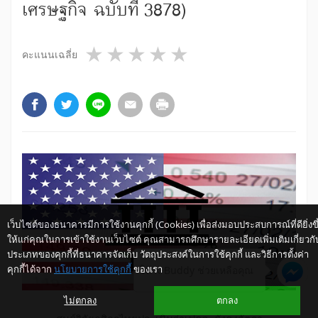
เศรษฐกิจ ฉบับที่ 3878)
1 star
2 stars
3 stars
4 stars
5 stars
คะแนนเฉลี่ย
เว็บไซต์ของธนาคารมีการใช้งานคุกกี้ (Cookies) เพื่อส่งมอบประสบการณ์ที่ดียิ่งขึ
ให้แก่คุณในการเข้าใช้งานเว็บไซต์ คุณสามารถศึกษารายละเอียดเพิ่มเติมเกี่ยวกั
ประเภทของคุกกี้ที่ธนาคารจัดเก็บ วัตถุประสงค์ในการใช้คุกกี้ และวิธีการตั้งค่า
คุกกี้ได้จาก
นโยบายการใช้คุกกี้
ของเรา
ให้ K-Buddy ช่วยเหลือคุณ
ไม่ตกลง
ตกลง