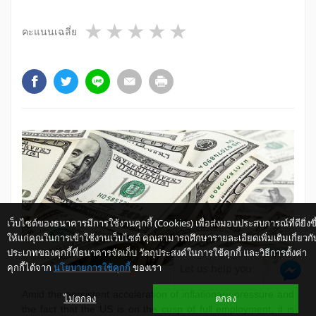
1 star
2 stars
3 stars
4 stars
5 stars
คะแนนเฉลี่ย
เว็บไซต์ของธนาคารมีการใช้งานคุกกี้ (Cookies) เพื่อส่งมอบประสบการณ์ที่ดียิ่งขึ
ให้แก่คุณในการเข้าใช้งานเว็บไซต์ คุณสามารถศึกษารายละเอียดเพิ่มเติมเกี่ยวกั
ประเภทของคุกกี้ที่ธนาคารจัดเก็บ วัตถุประสงค์ในการใช้คุกกี้ และวิธีการตั้งค่า
คุกกี้ได้จาก
นโยบายการใช้คุกกี้
ของเรา
Let us help you
Amid the persistent acceleration of inflationary pressure and
ไม่ตกลง
ตกลง
the fact that the US is on the cusp of full employment, it is