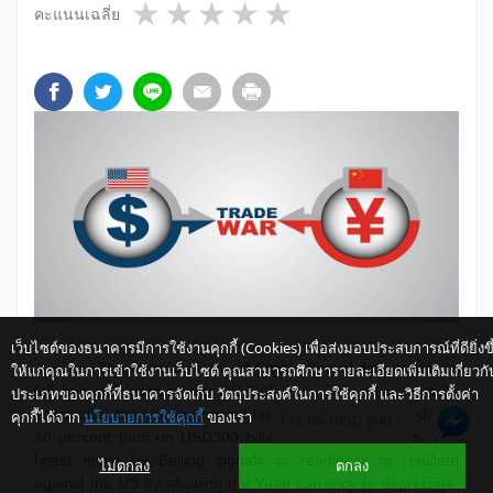
1 star
2 stars
3 stars
4 stars
5 stars
คะแนนเฉลี่ย
เว็บไซต์ของธนาคารมีการใช้งานคุกกี้ (Cookies) เพื่อส่งมอบประสบการณ์ที่ดียิ่งขึ
The People's Bank of China allowed its currency to
ให้แก่คุณในการเข้าใช้งานเว็บไซต์ คุณสามารถศึกษารายละเอียดเพิ่มเติมเกี่ยวกั
fall below 7 Yuan to the US Dollar for the first time in 11
ประเภทของคุกกี้ที่ธนาคารจัดเก็บ วัตถุประสงค์ในการใช้คุกกี้ และวิธีการตั้งค่า
years after the US announced last week that it would slap a
คุกกี้ได้จาก
นโยบายการใช้คุกกี้
ของเรา
Let us help you
10 percent tariff on USD300 billion of Chinese goods. The
latest move by Beijing signals its readiness to retaliate
ไม่ตกลง
ตกลง
against the US by allowing the Yuan currency to depreciate.