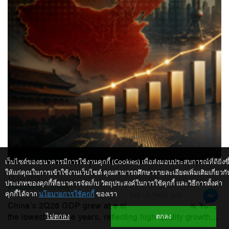
เว็บไซต์ของธนาคารมีการใช้งานคุกกี้ (Cookies) เพื่อส่งมอบประสบการณ์ที่ดียิ่งขึ
ให้แก่คุณในการเข้าใช้งานเว็บไซต์ คุณสามารถศึกษารายละเอียดเพิ่มเติมเกี่ยวกั
16 Jul 2026
ประเภทของคุกกี้ที่ธนาคารจัดเก็บ วัตถุประสงค์ในการใช้คุกกี้ และวิธีการตั้งค่า
International Economy
คุกกี้ได้จาก
นโยบายการใช้คุกกี้
ของเรา
Let us help you
China’s 2Q26 GDP grew at a slower pace at 4.3% YoY,
the lowest in three years, reflecting high-quality growth...
ไม่ตกลง
ตกลง