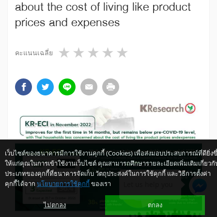
about the cost of living like product
prices and expenses
1 star
2 stars
3 stars
4 stars
5 stars
คะแนนเฉลี่ย
เว็บไซต์ของธนาคารมีการใช้งานคุกกี้ (Cookies) เพื่อส่งมอบประสบการณ์ที่ดียิ่งขึ
ให้แก่คุณในการเข้าใช้งานเว็บไซต์ คุณสามารถศึกษารายละเอียดเพิ่มเติมเกี่ยวกั
ประเภทของคุกกี้ที่ธนาคารจัดเก็บ วัตถุประสงค์ในการใช้คุกกี้ และวิธีการตั้งค่า
คุกกี้ได้จาก
นโยบายการใช้คุกกี้
ของเรา
Let us help you
ไม่ตกลง
ตกลง