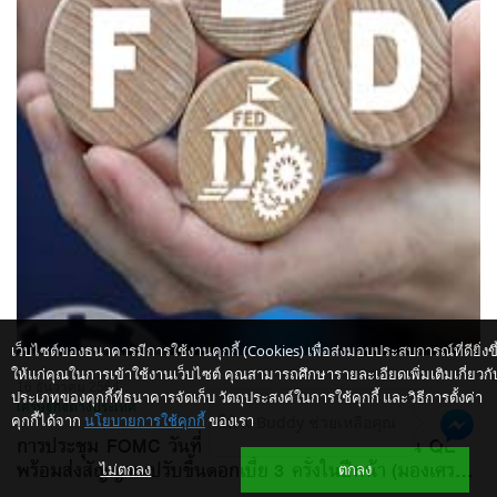
เว็บไซต์ของธนาคารมีการใช้งานคุกกี้ (Cookies) เพื่อส่งมอบประสบการณ์ที่ดียิ่งขึ
ให้แก่คุณในการเข้าใช้งานเว็บไซต์ คุณสามารถศึกษารายละเอียดเพิ่มเติมเกี่ยวกั
16 ธันวาคม 2564
ประเภทของคุกกี้ที่ธนาคารจัดเก็บ วัตถุประสงค์ในการใช้คุกกี้ และวิธีการตั้งค่า
เศรษฐกิจต่างประเทศ
คุกกี้ได้จาก
นโยบายการใช้คุกกี้
ของเรา
ให้ K-Buddy ช่วยเหลือคุณ
การประชุม FOMC วันที่ 14-15 ธ.ค. เฟดเร่งลดวงเงิน QE
พร้อมส่งสัญญาณปรับขึ้นดอกเบี้ย 3 ครั้งในปีหน้า (มองเศร...
ไม่ตกลง
ตกลง