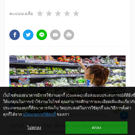
1 star
2 stars
3 stars
4 stars
5 stars
คะแนนเฉลี่ย
เว็บไซต์ของธนาคารมีการใช้งานคุกกี้ (Cookies) เพื่อส่งมอบประสบการณ์ที่ดียิ่งขึ
ให้แก่คุณในการเข้าใช้งานเว็บไซต์ คุณสามารถศึกษารายละเอียดเพิ่มเติมเกี่ยวกั
ประเภทของคุกกี้ที่ธนาคารจัดเก็บ วัตถุประสงค์ในการใช้คุกกี้ และวิธีการตั้งค่า
คุกกี้ได้จาก
นโยบายการใช้คุกกี้
ของเรา
ให้ K-Buddy ช่วยเหลือคุณ
เมื่อวันที่ 10 ก.ย. 2562 ที่ผ่านมา คณะรัฐมนตรีมีมติเห็นชอบวิธี
ไม่ตกลง
ตกลง
การดำเนินมาตรการส่งเสริมการท่องเที่ยวภายในประเทศ “ชิม