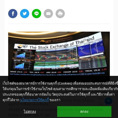
เว็บไซต์ของธนาคารมีการใช้งานคุกกี้ (Cookies) เพื่อส่งมอบประสบการณ์ที่ดียิ่งขึ
ให้แก่คุณในการเข้าใช้งานเว็บไซต์ คุณสามารถศึกษารายละเอียดเพิ่มเติมเกี่ยวกั
​​ ดัชนีตลาดหุ้นไทยพุ่งขึ้นจากสัปดาห์ก่อน
โดยดัชนี SET
ประเภทของคุกกี้ที่ธนาคารจัดเก็บ วัตถุประสงค์ในการใช้คุกกี้ และวิธีการตั้งค่า
ปิดที่ระดับที่ 1,646.29 จุด เพิ่มขึ้น 1.27% จากสัปดาห์ก่อน ขณะที่
คุกกี้ได้จาก
นโยบายการใช้คุกกี้
ของเรา
ให้ K-Buddy ช่วยเหลือคุณ
มูลค่าการซื้อขายเฉลี่ยต่อวันลดลง 2.02% จากสัปดาห์ก่อน มาที่
39,510.52 ล้านบาท ส่วนตลาดหลักทรัพย์ mai ลดลงเล็กน้อย
ไม่ตกลง
ตกลง
0.05% มาปิดที่ 365.37 จุด