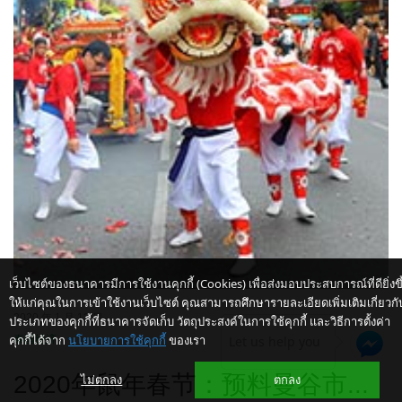
เว็บไซต์ของธนาคารมีการใช้งานคุกกี้ (Cookies) เพื่อส่งมอบประสบการณ์ที่ดียิ่งขึ
ให้แก่คุณในการเข้าใช้งานเว็บไซต์ คุณสามารถศึกษารายละเอียดเพิ่มเติมเกี่ยวกั
2020 年 1 月 13 日
ประเภทของคุกกี้ที่ธนาคารจัดเก็บ วัตถุประสงค์ในการใช้คุกกี้ และวิธีการตั้งค่า
คุกกี้ได้จาก
นโยบายการใช้คุกกี้
ของเรา
Let us help you
泰国经济
2020年鼠年春节：预料曼谷市...
ไม่ตกลง
ตกลง