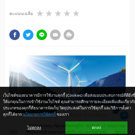
1 star
2 stars
3 stars
4 stars
5 stars
คะแนนเฉลี่ย
เว็บไซต์ของธนาคารมีการใช้งานคุกกี้ (Cookies) เพื่อส่งมอบประสบการณ์ที่ดียิ่งขึ
ให้แก่คุณในการเข้าใช้งานเว็บไซต์ คุณสามารถศึกษารายละเอียดเพิ่มเติมเกี่ยวกั
ประเภทของคุกกี้ที่ธนาคารจัดเก็บ วัตถุประสงค์ในการใช้คุกกี้ และวิธีการตั้งค่า
คุกกี้ได้จาก
นโยบายการใช้คุกกี้
ของเรา
ให้ K-Buddy ช่วยเหลือคุณ
การประชุมคณะรัฐมนตรีเศรษฐกิจ เมื่อวันที่ 26 พฤษภาคม
ไม่ตกลง
ตกลง
2551 ซึ่งประกอบด้วยหน่วยงานที่เกี่ยวข้องหลายฝ่ายทั้ง รัฐบาล