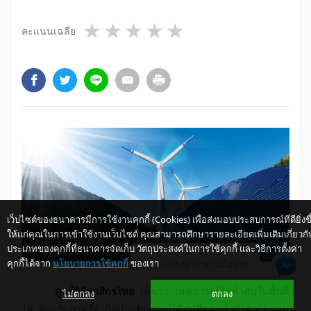
1 star
2 stars
3 stars
4 stars
5 stars
คะแนนเฉลี่ย
เว็บไซต์ของธนาคารมีการใช้งานคุกกี้ (Cookies) เพื่อส่งมอบประสบการณ์ที่ดียิ่งขึ
ให้แก่คุณในการเข้าใช้งานเว็บไซต์ คุณสามารถศึกษารายละเอียดเพิ่มเติมเกี่ยวกั
ประเภทของคุกกี้ที่ธนาคารจัดเก็บ วัตถุประสงค์ในการใช้คุกกี้ และวิธีการตั้งค่า
คุกกี้ได้จาก
นโยบายการใช้คุกกี้
ของเรา
ให้ K-Buddy ช่วยเหลือคุณ
ศูนย์วิจัยกสิกรไทย
เห็นว่า เหตุการณ์ไฟฟ้าดับในพื้นที่
ไม่ตกลง
ตกลง
14 จังหวัดภาคใต้ ถือเป็นสัญญาณเตือนที่ตอกย้ำถึงความอ่อน