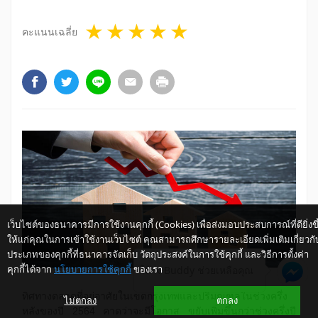
1 star
2 stars
3 stars
4 stars
5 stars
คะแนนเฉลี่ย
เว็บไซต์ของธนาคารมีการใช้งานคุกกี้ (Cookies) เพื่อส่งมอบประสบการณ์ที่ดียิ่งขึ
ให้แก่คุณในการเข้าใช้งานเว็บไซต์ คุณสามารถศึกษารายละเอียดเพิ่มเติมเกี่ยวกั
ประเภทของคุกกี้ที่ธนาคารจัดเก็บ วัตถุประสงค์ในการใช้คุกกี้ และวิธีการตั้งค่า
คุกกี้ได้จาก
นโยบายการใช้คุกกี้
ของเรา
ให้ K-Buddy ช่วยเหลือคุณ
ทิศทางตลาดที่อยู่อาศัยในเขตกรุงเทพและปริมณฑลในช่วงครึ่ง
ไม่ตกลง
ตกลง
หลังของปี 2564 คาดว่าจะมีโอกาส ขยับเพิ่มขึ้นกว่าช่วงครึ่งปี