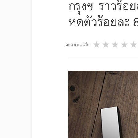
กรุงฯ ราวร้อย
หดตัวร้อยละ 
1 star
2 star
3 st
4
คะแนนเฉลี่ย