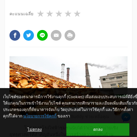
1 star
2 stars
3 stars
4 stars
5 stars
คะแนนเฉลี่ย
เว็บไซต์ของธนาคารมีการใช้งานคุกกี้ (Cookies) เพื่อส่งมอบประสบการณ์ที่ดียิ่งขึ
ให้แก่คุณในการเข้าใช้งานเว็บไซต์ คุณสามารถศึกษารายละเอียดเพิ่มเติมเกี่ยวกั
ประเภทของคุกกี้ที่ธนาคารจัดเก็บ วัตถุประสงค์ในการใช้คุกกี้ และวิธีการตั้งค่า
คุกกี้ได้จาก
นโยบายการใช้คุกกี้
ของเรา
ให้ K-Buddy ช่วยเหลือคุณ
​โครงการ
โรงไฟฟ้าชุมชนนับได้ว่าเป็นนโยบายเชิง
ไม่ตกลง
ตกลง
ยุทธศาสตร์ที่สำคัญอันหนึ่งในการ
สร้างความยั่งยืนด้าน