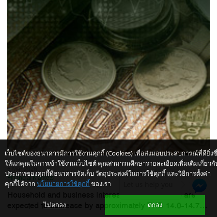
เว็บไซต์ของธนาคารมีการใช้งานคุกกี้ (Cookies) เพื่อส่งมอบประสบการณ์ที่ดียิ่งขึ
ให้แก่คุณในการเข้าใช้งานเว็บไซต์ คุณสามารถศึกษารายละเอียดเพิ่มเติมเกี่ยวกั
6 Mar 2026
ประเภทของคุกกี้ที่ธนาคารจัดเก็บ วัตถุประสงค์ในการใช้คุกกี้ และวิธีการตั้งค่า
Financial Markets
คุกกี้ได้จาก
นโยบายการใช้คุกกี้
ของเรา
Let us help you
Household and business interest burdens in 2026 are
expected to decrease by approximately THB 14.0-14.7...
ไม่ตกลง
ตกลง