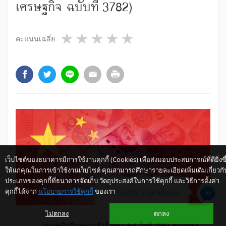
เศรษฐกิจ ฉบับที่ 3782)
1 star
2 stars
3 stars
4 stars
5 stars
คะแนนเฉลี่ย
เว็บไซต์ของธนาคารมีการใช้งานคุกกี้ (Cookies) เพื่อส่งมอบประสบการณ์ที่ดียิ่งขึ
ให้แก่คุณในการเข้าใช้งานเว็บไซต์ คุณสามารถศึกษารายละเอียดเพิ่มเติมเกี่ยวกั
ประเภทของคุกกี้ที่ธนาคารจัดเก็บ วัตถุประสงค์ในการใช้คุกกี้ และวิธีการตั้งค่า
คุกกี้ได้จาก
นโยบายการใช้คุกกี้
ของเรา
ให้ K-Buddy ช่วยเหลือคุณ
ไม่ตกลง
ตกลง
​
​​
เศรษฐกิจจีนขยายตัวร้อยละ 6.6 ในปี
2561
ชะลอลง